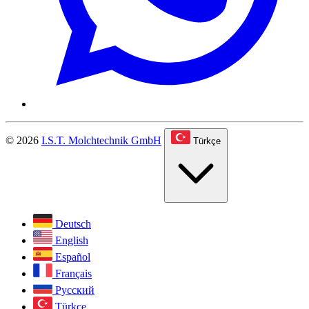
© 2026
I.S.T. Molchtechnik GmbH
Türkçe
Deutsch
English
Español
Français
Русский
Türkçe