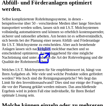
Abfüll- und Förderanlagen optimiert
werden.
Selbst komplizierteste Rohrleitungssysteme, in denen -
beispielsweise über 50 - verschiedene Medien über lange Strecken
transportiert werden sollen, lassen sich mit I.S.T. Molchsystemen
vollständig automatisieren und können so erheblich kostensparender,
sicherer und rationeller arbeiten. Am besten ist es selbstverständlich,
sich bereits bei der Planung einer neuen Abfüll- und Förderanlage
für I.S.T. Molchsysteme zu entscheiden. Aber auch bestehende
T19 DM
Anlagen lassen sich nachträglich molchbar machen und so
entscheidend optimieren. Ausschlaggebend für eine mögliche
Nachrüstung sind unter anderem die Art der Rohrverlegung und die
Qualität der Rohrinnenflächen.
Welches I.S.T. Molchsystem für Sie empfehlenswert ist, hängt von
Ihren Aufgaben ab. Wie viele und welche Produkte sollen gefördert
werden? Wie hoch sind die Reinigungsansprüche? Wo liegt das
Limit für den Investitionsaufwand? Dies sind nur einige der Fragen,
die vor der Planung geklärt werden müssen. Das anschließende
Ergebnis wird in jedem Fall eine individuelle, für Ihren Bedarf
optimale Lösung sein.
Molche können einzeln oder zu mehreren