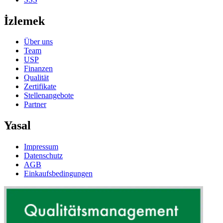
İzlemek
Über uns
Team
USP
Finanzen
Qualität
Zertifikate
Stellenangebote
Partner
Yasal
Impressum
Datenschutz
AGB
Einkaufsbedingungen