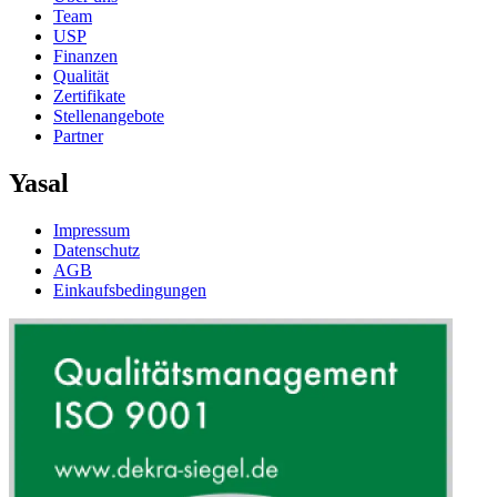
Team
USP
Finanzen
Qualität
Zertifikate
Stellenangebote
Partner
Yasal
Impressum
Datenschutz
AGB
Einkaufsbedingungen