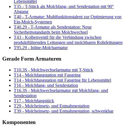
Lebensmittel
T35 - T-Stück als Molchfang- und Sendestation mit 90°
Abgang
T40 - T-Armatur: Multifunktionstalent zur Optimierung von
Ein-Molch-Systemen
T40.29 - T-Armatur als Sendestation: Neue
Sicherheitsstandards beim Molchwechsel
T43 - Kolbenventil für die Verbindung zwischen
produktführenden Leitungen und molchbaren Rohrleitungen
T95.29 - Inline-Molcharmatur
Gerade Form Armaturen
T10.3S - Molchwechselarmatur mit T-Stück
T14 - Molchfangstation mit Fangring
T14 - Molchfangstation mit Fangring für Lebensmittel
T16 - Molchfang- und Sendestation
T16.3S - Molchwechselarmatur mit Molchfang- und
Sendestation
T17 - Molchfangstück
T29 - Molcheinsetz- und Entnahmestation
T39 - Molcheinsetz- und Entnahmestation, schwenkbar
Komponenten