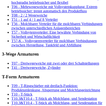
hochgradig betriebssicher und flexibel
T06 - Mehrwegeweiche mit Vollsystemkupplung: Extrem
betriebssicher: trennt automatisch den Produktfluss
T08 - 2 / 2 Wegeweiche
T51 - 1 auf 4 / 1 auf 8 Verteiler
T56 - Molchbarer Verteiler für die molchbaren Verbindungen
zwischen unterschiedlichen Anlagenbereichen
T57 - Vollsytemverteiler: Eine bewährte Verbindung von
Sicherheit und Wirtschaftlichkeit
T57-K - Vollsystemverteiler für molchbare Verbindungen
zwischen Herstellung, Tankfeld und Abfüllung
3-Wege Armaturen
T07 - Dreiwegeweiche mit zwei oder drei Schaltstellungen
T41 - Dreiwegeweiche, Zylinder
T-Form Armaturen
T09 - T-Ringschieber mit dreifach-Funktion:
Produktumlenkung, Absperrung und Molchfangeinrichtung
T10 - T-Stück
T10.3&T10.4 - T-Stück als Molchfang- und Sendestation
T10.3&T10.4 - T-Stück als Molchfang- und Sendestation für