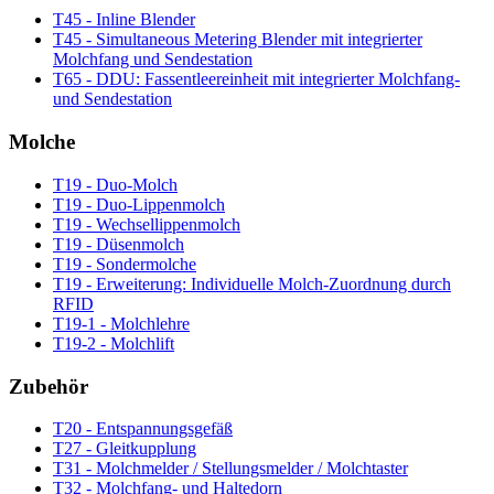
T45 - Inline Blender
T45 - Simultaneous Metering Blender mit integrierter
Molchfang und Sendestation
T65 - DDU: Fassentleereinheit mit integrierter Molchfang-
und Sendestation
Molche
T19 - Duo-Molch
T19 - Duo-Lippenmolch
T19 - Wechsellippenmolch
T19 - Düsenmolch
T19 - Sondermolche
T19 - Erweiterung: Individuelle Molch-Zuordnung durch
RFID
T19-1 - Molchlehre
T19-2 - Molchlift
Zubehör
T20 - Entspannungsgefäß
T27 - Gleitkupplung
T31 - Molchmelder / Stellungsmelder / Molchtaster
T32 - Molchfang- und Haltedorn