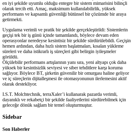
en iyi şekilde uyumlu olduğu entegre bir sistem mimarisini bilinçli
olarak tercih etti. Amaç, maksimum kullanılabilirlik, yüksek
performans ve kapsamlı güvenliği bütünsel bir çözümde bir araya
getirmekti.
Uygulama verimli ve pratik bir şekilde gerçekleştirildi: Sistemlerin
geçişi tek bir iş günü içinde tamamlandı, böylece devam eden
operasyonlar neredeyse kesintisiz bir şekilde sürdürülebildi. Geçişin
hemen ardından, daha hızlı sistem başlatmaları, kısalan yükleme
süreleri ve daha istikrarlı iş süreçleri gibi belirgin iyileşmeler
görüldü.
Ölçülebilir performans artışlarının yanı sıra, yeni altyapı çok daha
yüksek bir kesintisizlik seviyesi ve siber tehditlere karşı koruma
sağlıyor. Böylece BT, şirketin güvenilir bir omurgası haline geliyor
ve iç süreçlerin dijitalleşmesi ile otomasyonunun ilerlemesini aktif
olarak destekliyor.
I.S.T. Molchtechnik, terraXaler’i kullanarak pazarda verimli,
dayanıklı ve rekabetçi bir şekilde faaliyetlerini sürdürebilmek için
geleceğe dönük sağlam bir temel oluşturmuştur.
Sidebar
Son Haberler