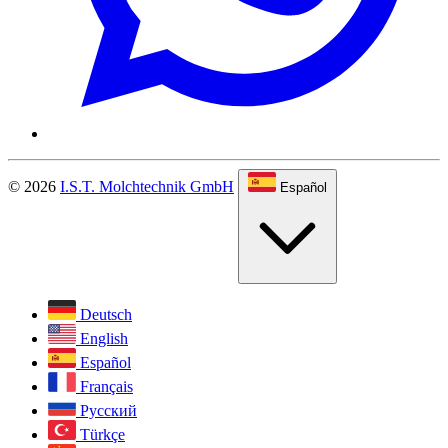
© 2026
I.S.T. Molchtechnik GmbH
Español
Deutsch
English
Español
Français
Русский
Türkçe