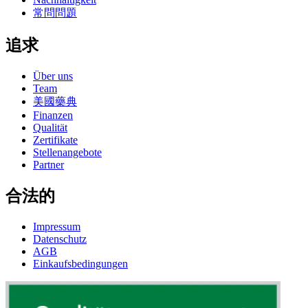
常問問題
追求
Über uns
Team
美國藥典
Finanzen
Qualität
Zertifikate
Stellenangebote
Partner
合法的
Impressum
Datenschutz
AGB
Einkaufsbedingungen