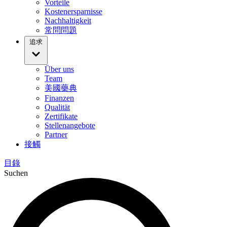
Vorteile
Kostenersparnisse
Nachhaltigkeit
常問問題
追求
Über uns
Team
美國藥典
Finanzen
Qualität
Zertifikate
Stellenangebote
Partner
接觸
目錄
Suchen