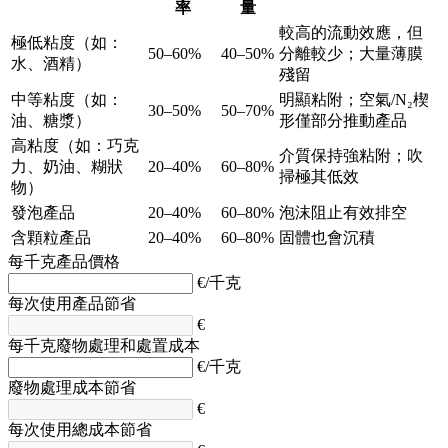
率
量
較高的流動效應，但
極低粘度（如：
50–60%
40–50%
分離較少；大量薄膜
水、酒精）
殘留
中等粘度（如：
明顯粘附；空氣/N₂楔
30–50%
50–70%
油、糖漿）
形僅部分推動產品
高粘度（如：巧克
介質保持強粘附；吹
力、奶油、糊狀
20–40%
60–80%
掃極其低效
物）
發泡產品
20–40%
60–80%
泡沫阻止有效排空
含顆粒產品
20–40%
60–80%
固體也會沉積
每千克產品價格
€/千克
每次使用產品節省
€
每千克廢物處理和處置成本
€/千克
廢物處理成本節省
€
每次使用總成本節省