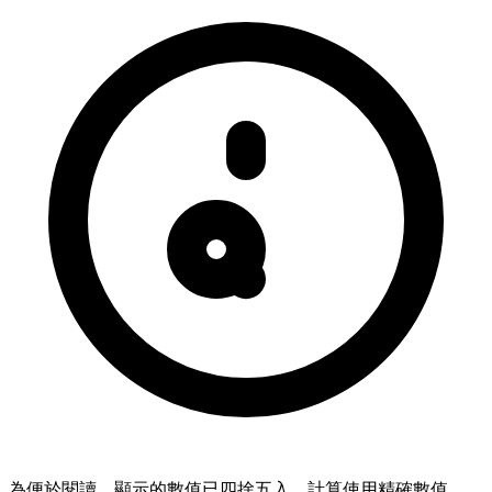
為便於閱讀，顯示的數值已四捨五入。計算使用精確數值。