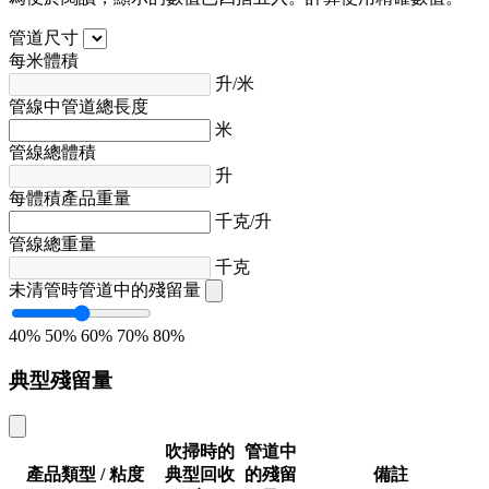
管道尺寸
每米體積
升/米
管線中管道總長度
米
管線總體積
升
每體積產品重量
千克/升
管線總重量
千克
未清管時管道中的殘留量
40%
50%
60%
70%
80%
典型殘留量
吹掃時的
管道中
產品類型 / 粘度
典型回收
的殘留
備註