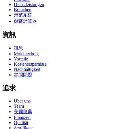
Dienstleistungen
Branchen
示范系统
儲蓄計算器
資訊
訊息
Molchtechnik
Vorteile
Kostenersparnisse
Nachhaltigkeit
常問問題
追求
Über uns
Team
美國藥典
Finanzen
Qualität
Zertifikate