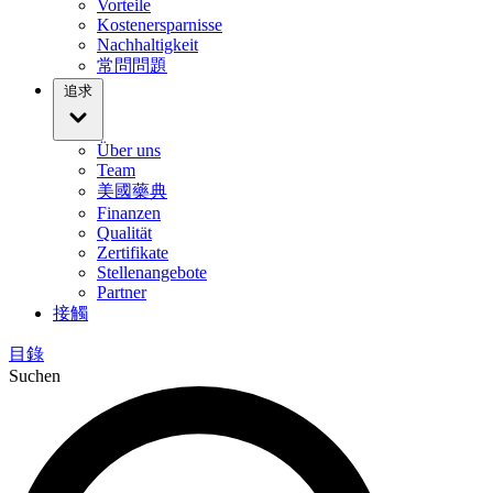
Vorteile
Kostenersparnisse
Nachhaltigkeit
常問問題
追求
Über uns
Team
美國藥典
Finanzen
Qualität
Zertifikate
Stellenangebote
Partner
接觸
目錄
Suchen