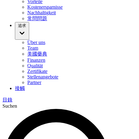
Vorteile
Kostenersparnisse
Nachhaltigkeit
常問問題
追求
Über uns
Team
美國藥典
Finanzen
Qualität
Zertifikate
Stellenangebote
Partner
接觸
目錄
Suchen