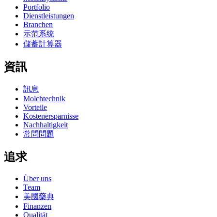
Portfolio
Dienstleistungen
Branchen
示范系统
儲蓄計算器
資訊
訊息
Molchtechnik
Vorteile
Kostenersparnisse
Nachhaltigkeit
常問問題
追求
Über uns
Team
美國藥典
Finanzen
Qualität