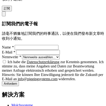
訂閱
訂閱我們的電子報
請毫不猶豫地訂閱我們的時事通訊，以便在我們發布新文章時
收到小通知。
Name
*
E-Mail
*
Nennweite
*
Ich habe die
Datenschutzerklärung
zur Kenntnis genommen. Ich
stimme zu, dass meine Angaben und Daten zur Beantwortung
meiner Anfrage elektronisch erhoben und gespeichert werden.
Hinweis: Sie können Ihre Einwilligung jederzeit für die Zukunft per
E-Mail an
info@piggingsystems.com
widerrufen.
Anfordern
解決方案
Molchsysteme