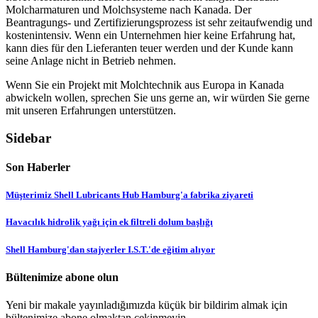
Molcharmaturen und Molchsysteme nach Kanada. Der
Beantragungs- und Zertifizierungsprozess ist sehr zeitaufwendig und
kostenintensiv. Wenn ein Unternehmen hier keine Erfahrung hat,
kann dies für den Lieferanten teuer werden und der Kunde kann
seine Anlage nicht in Betrieb nehmen.
Wenn Sie ein Projekt mit Molchtechnik aus Europa in Kanada
abwickeln wollen, sprechen Sie uns gerne an, wir würden Sie gerne
mit unseren Erfahrungen unterstützen.
Sidebar
Son Haberler
Müşterimiz Shell Lubricants Hub Hamburg'a fabrika ziyareti
Havacılık hidrolik yağı için ek filtreli dolum başlığı
Shell Hamburg'dan stajyerler I.S.T.'de eğitim alıyor
Bültenimize abone olun
Yeni bir makale yayınladığımızda küçük bir bildirim almak için
bültenimize abone olmaktan çekinmeyin.