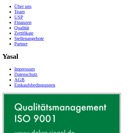
Über uns
Team
USP
Finanzen
Qualität
Zertifikate
Stellenangebote
Partner
Yasal
Impressum
Datenschutz
AGB
Einkaufsbedingungen