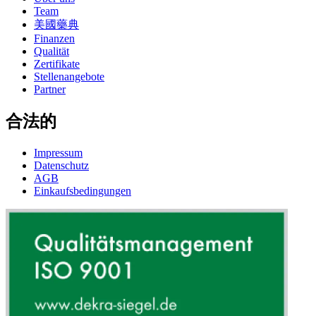
Team
美國藥典
Finanzen
Qualität
Zertifikate
Stellenangebote
Partner
合法的
Impressum
Datenschutz
AGB
Einkaufsbedingungen