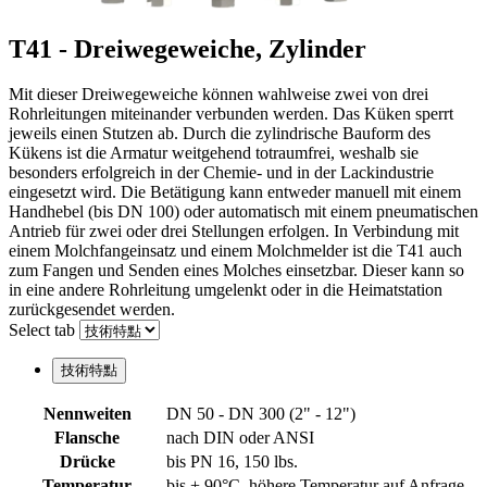
T41 - Dreiwegeweiche, Zylinder
Mit dieser Dreiwegeweiche können wahlweise zwei von drei
Rohrleitungen miteinander verbunden werden. Das Küken sperrt
jeweils einen Stutzen ab. Durch die zylindrische Bauform des
Kükens ist die Armatur weitgehend totraumfrei, weshalb sie
besonders erfolgreich in der Chemie- und in der Lackindustrie
eingesetzt wird. Die Betätigung kann entweder manuell mit einem
Handhebel (bis DN 100) oder automatisch mit einem pneumatischen
Antrieb für zwei oder drei Stellungen erfolgen. In Verbindung mit
einem Molchfangeinsatz und einem Molchmelder ist die T41 auch
zum Fangen und Senden eines Molches einsetzbar. Dieser kann so
in eine andere Rohrleitung umgelenkt oder in die Heimatstation
zurückgesendet werden.
Select tab
技術特點
Nennweiten
DN 50 - DN 300 (2" - 12")
Flansche
nach DIN oder ANSI
Drücke
bis PN 16, 150 lbs.
Temperatur
bis + 90°C, höhere Temperatur auf Anfrage