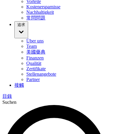
Vorteile
Kostenersparnisse
Nachhaltigkeit
常問問題
追求
Über uns
Team
美國藥典
Finanzen
Qualität
Zertifikate
Stellenangebote
Partner
接觸
目錄
Suchen