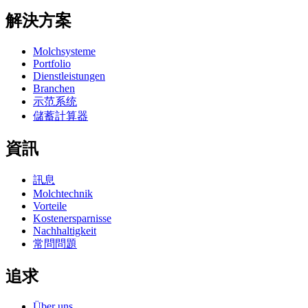
解決方案
Molchsysteme
Portfolio
Dienstleistungen
Branchen
示范系统
儲蓄計算器
資訊
訊息
Molchtechnik
Vorteile
Kostenersparnisse
Nachhaltigkeit
常問問題
追求
Über uns