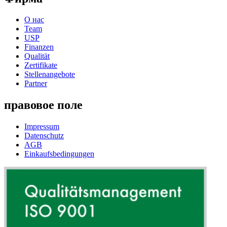
О нас
Team
USP
Finanzen
Qualität
Zertifikate
Stellenangebote
Partner
правовое поле
Impressum
Datenschutz
AGB
Einkaufsbedingungen