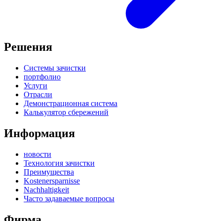
Решения
Системы зачистки
портфолио
Услуги
Отрасли
Демонстрационная система
Калькулятор сбережений
Информация
новости
Технология зачистки
Преимущества
Kostenersparnisse
Nachhaltigkeit
Часто задаваемые вопросы
Фирма