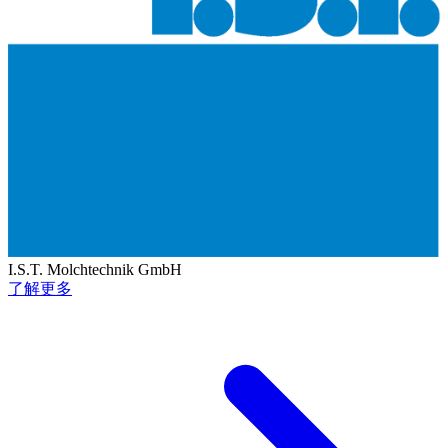
I.S.T. Molchtechnik GmbH
了解更多