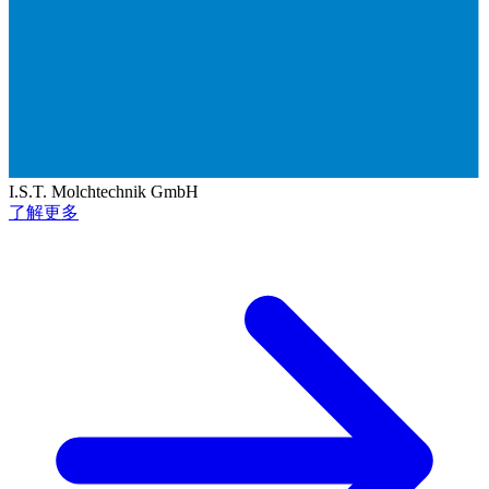
I.S.T. Molchtechnik GmbH
了解更多