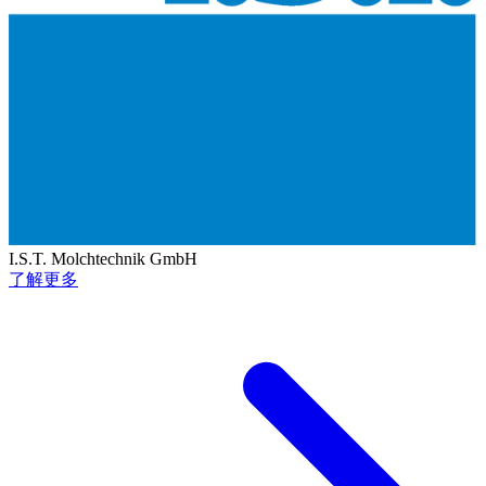
I.S.T. Molchtechnik GmbH
了解更多