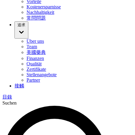
Vorteile
Kostenersparnisse
Nachhaltigkeit
常問問題
追求
Über uns
Team
美國藥典
Finanzen
Qualität
Zertifikate
Stellenangebote
Partner
接觸
目錄
Suchen