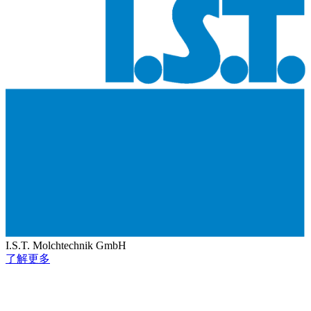
I.S.T. Molchtechnik GmbH
了解更多