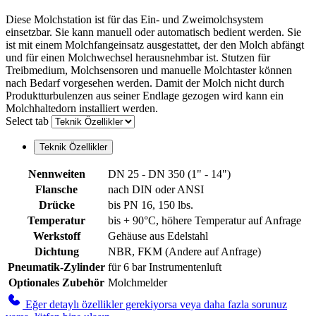
Diese Molchstation ist für das Ein- und Zweimolchsystem
einsetzbar. Sie kann manuell oder automatisch bedient werden. Sie
ist mit einem Molchfangeinsatz ausgestattet, der den Molch abfängt
und für einen Molchwechsel herausnehmbar ist. Stutzen für
Treibmedium, Molchsensoren und manuelle Molchtaster können
nach Bedarf vorgesehen werden. Damit der Molch nicht durch
Produktturbulenzen aus seiner Endlage gezogen wird kann ein
Molchhaltedorn installiert werden.
Select tab
Teknik Özellikler
Nennweiten
DN 25 - DN 350 (1" - 14")
Flansche
nach DIN oder ANSI
Drücke
bis PN 16, 150 lbs.
Temperatur
bis + 90°C, höhere Temperatur auf Anfrage
Werkstoff
Gehäuse aus Edelstahl
Dichtung
NBR, FKM (Andere auf Anfrage)
Pneumatik-Zylinder
für 6 bar Instrumentenluft
Optionales Zubehör
Molchmelder
Eğer detaylı özellikler gerekiyorsa veya daha fazla sorunuz