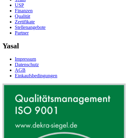
USP
Finanzen
Qualität
Zertifikate
Stellenangebote
Partner
Yasal
Impressum
Datenschutz
AGB
Einkaufsbedingungen