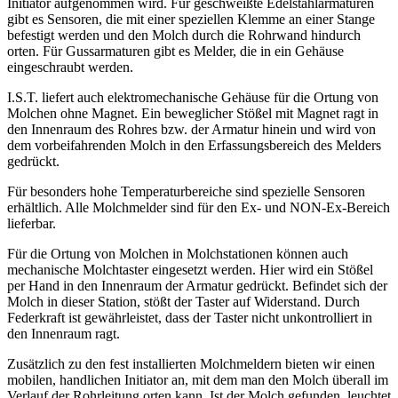
Initiator aufgenommen wird. Für geschweißte Edelstahlarmaturen
gibt es Sensoren, die mit einer speziellen Klemme an einer Stange
befestigt werden und den Molch durch die Rohrwand hindurch
orten. Für Gussarmaturen gibt es Melder, die in ein Gehäuse
eingeschraubt werden.
I.S.T. liefert auch elektromechanische Gehäuse für die Ortung von
Molchen ohne Magnet. Ein beweglicher Stößel mit Magnet ragt in
den Innenraum des Rohres bzw. der Armatur hinein und wird von
dem vorbeifahrenden Molch in den Erfassungsbereich des Melders
gedrückt.
Für besonders hohe Temperaturbereiche sind spezielle Sensoren
erhältlich. Alle Molchmelder sind für den Ex- und NON-Ex-Bereich
lieferbar.
Für die Ortung von Molchen in Molchstationen können auch
mechanische Molchtaster eingesetzt werden. Hier wird ein Stößel
per Hand in den Innenraum der Armatur gedrückt. Befindet sich der
Molch in dieser Station, stößt der Taster auf Widerstand. Durch
Federkraft ist gewährleistet, dass der Taster nicht unkontrolliert in
den Innenraum ragt.
Zusätzlich zu den fest installierten Molchmeldern bieten wir einen
mobilen, handlichen Initiator an, mit dem man den Molch überall im
Verlauf der Rohrleitung orten kann. Ist der Molch gefunden, leuchtet