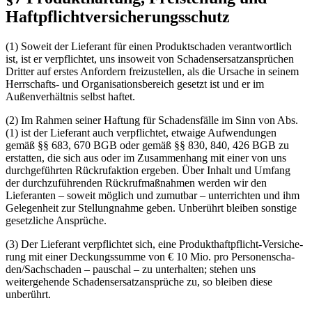
Haftpflichtversicherungsschutz
(1) Soweit der Lieferant für einen Produktschaden verantwortlich
ist, ist er verpflichtet, uns insoweit von Schadensersatzansprüchen
Dritter auf erstes Anfordern freizustellen, als die Ursache in seinem
Herrschafts- und Organisationsbereich gesetzt ist und er im
Außenverhältnis selbst haftet.
(2) Im Rahmen seiner Haftung für Schadensfälle im Sinn von Abs.
(1) ist der Lieferant auch verpflichtet, etwaige Aufwendungen
gemäß §§ 683, 670 BGB oder gemäß §§ 830, 840, 426 BGB zu
erstatten, die sich aus oder im Zusammenhang mit einer von uns
durchgeführten Rückrufaktion ergeben. Über Inhalt und Umfang
der durchzuführenden Rückrufmaßnahmen werden wir den
Lieferanten – soweit möglich und zumutbar – unterrichten und ihm
Gelegenheit zur Stellungnahme geben. Unberührt bleiben sonstige
gesetzliche Ansprüche.
(3) Der Lieferant verpflichtet sich, eine Produkthaftpflicht-Ver­siche­
rung mit einer Deckungssumme von € 10 Mio. pro Personenscha­
den/Sachschaden – pauschal – zu unterhalten; stehen uns
weitergehende Schadensersatzansprüche zu, so bleiben diese
unberührt.