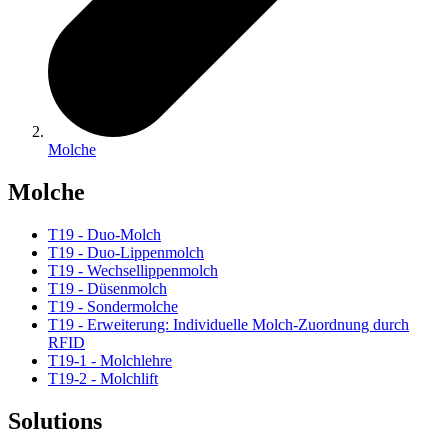
Molche
Molche
T19 - Duo-Molch
T19 - Duo-Lippenmolch
T19 - Wechsellippenmolch
T19 - Düsenmolch
T19 - Sondermolche
T19 - Erweiterung: Individuelle Molch-Zuordnung durch
RFID
T19-1 - Molchlehre
T19-2 - Molchlift
Solutions