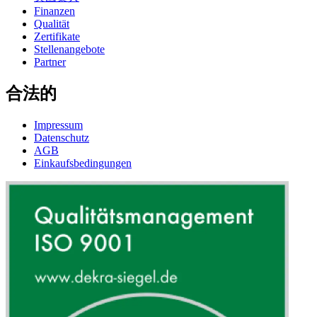
Finanzen
Qualität
Zertifikate
Stellenangebote
Partner
合法的
Impressum
Datenschutz
AGB
Einkaufsbedingungen