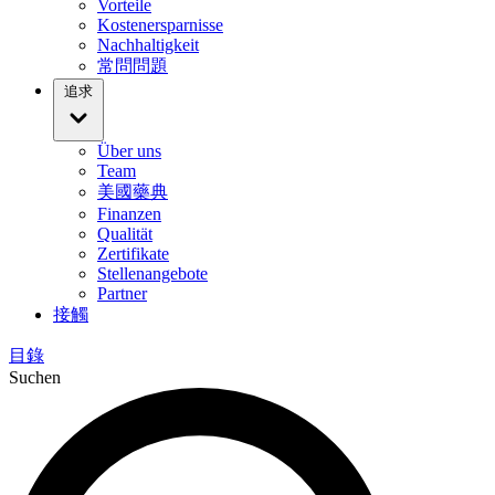
Vorteile
Kostenersparnisse
Nachhaltigkeit
常問問題
追求
Über uns
Team
美國藥典
Finanzen
Qualität
Zertifikate
Stellenangebote
Partner
接觸
目錄
Suchen