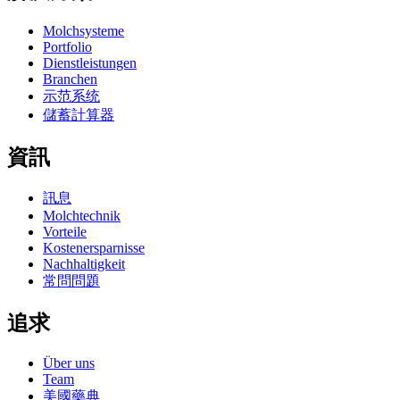
Molchsysteme
Portfolio
Dienstleistungen
Branchen
示范系统
儲蓄計算器
資訊
訊息
Molchtechnik
Vorteile
Kostenersparnisse
Nachhaltigkeit
常問問題
追求
Über uns
Team
美國藥典