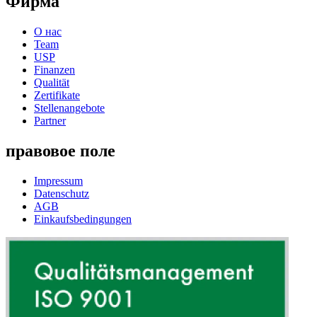
Фирма
О нас
Team
USP
Finanzen
Qualität
Zertifikate
Stellenangebote
Partner
правовое поле
Impressum
Datenschutz
AGB
Einkaufsbedingungen