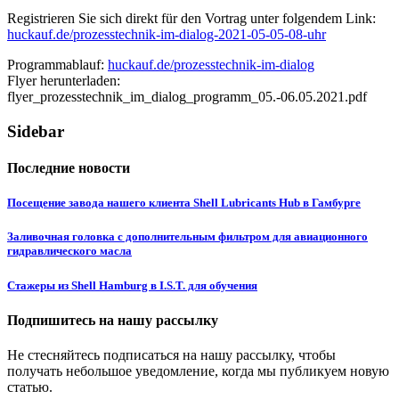
Registrieren Sie sich direkt für den Vortrag unter folgendem Link:
huckauf.de/prozesstechnik-im-dialog-2021-05-05-08-uhr
Programmablauf:
huckauf.de/prozesstechnik-im-dialog
Flyer herunterladen:
flyer_prozesstechnik_im_dialog_programm_05.-06.05.2021.pdf
Sidebar
Последние новости
Посещение завода нашего клиента Shell Lubricants Hub в Гамбурге
Заливочная головка с дополнительным фильтром для авиационного
гидравлического масла
Стажеры из Shell Hamburg в I.S.T. для обучения
Подпишитесь на нашу рассылку
Не стесняйтесь подписаться на нашу рассылку, чтобы
получать небольшое уведомление, когда мы публикуем новую
статью.