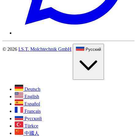
© 2026
I.S.T. Molchtechnik GmbH
Русский
Deutsch
English
Español
Français
Русский
Türkçe
中國人