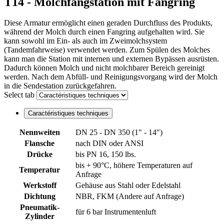
T14 - Molchfangstation mit Fangring
Diese Armatur ermöglicht einen geraden Durchfluss des Produkts,
während der Molch durch einen Fangring aufgehalten wird. Sie
kann sowohl im Ein- als auch im Zweimolchsystem
(Tandemfahrweise) verwendet werden. Zum Spülen des Molches
kann man die Station mit internen und externen Bypässen ausrüsten.
Dadurch können Molch und nicht molchbarer Bereich gereinigt
werden. Nach dem Abfüll- und Reinigungsvorgang wird der Molch
in die Sendestation zurückgefahren.
Select tab
Caractéristiques techniques
Nennweiten
DN 25 - DN 350 (1" - 14")
Flansche
nach DIN oder ANSI
Drücke
bis PN 16, 150 lbs.
bis + 90°C, höhere Temperaturen auf
Temperatur
Anfrage
Werkstoff
Gehäuse aus Stahl oder Edelstahl
Dichtung
NBR, FKM (Andere auf Anfrage)
Pneumatik-
für 6 bar Instrumentenluft
Zylinder