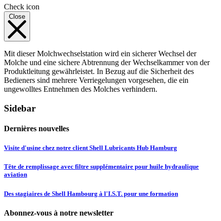
Check icon
Close
Mit dieser Molchwechselstation wird ein sicherer Wechsel der
Molche und eine sichere Abtrennung der Wechselkammer von der
Produktleitung gewährleistet. In Bezug auf die Sicherheit des
Bedieners sind mehrere Verriegelungen vorgesehen, die ein
ungewolltes Entnehmen des Molches verhindern.
Sidebar
Dernières nouvelles
Visite d'usine chez notre client Shell Lubricants Hub Hamburg
Tête de remplissage avec filtre supplémentaire pour huile hydraulique
aviation
Des stagiaires de Shell Hambourg à l'I.S.T. pour une formation
Abonnez-vous à notre newsletter